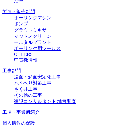
沿革
製造・販売部門
ボーリングマシン
ポンプ
グラウトミキサー
マッドスクリーン
モルタルプラント
ボーリング用ツールス
OTHERS
中古機情報
工事部門
法面・斜面安定化工事
地すべり対策工事
さく井工事
その他の工事
建設コンサルタント 地質調査
工場・事業所紹介
個人情報の保護