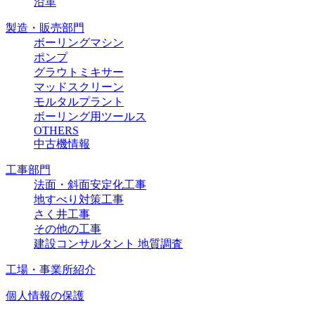
沿革
製造・販売部門
ボーリングマシン
ポンプ
グラウトミキサー
マッドスクリーン
モルタルプラント
ボーリング用ツールス
OTHERS
中古機情報
工事部門
法面・斜面安定化工事
地すべり対策工事
さく井工事
その他の工事
建設コンサルタント 地質調査
工場・事業所紹介
個人情報の保護