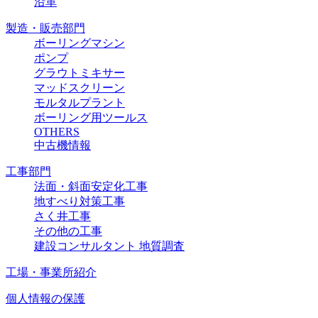
沿革
製造・販売部門
ボーリングマシン
ポンプ
グラウトミキサー
マッドスクリーン
モルタルプラント
ボーリング用ツールス
OTHERS
中古機情報
工事部門
法面・斜面安定化工事
地すべり対策工事
さく井工事
その他の工事
建設コンサルタント 地質調査
工場・事業所紹介
個人情報の保護