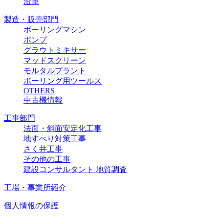
沿革
製造・販売部門
ボーリングマシン
ポンプ
グラウトミキサー
マッドスクリーン
モルタルプラント
ボーリング用ツールス
OTHERS
中古機情報
工事部門
法面・斜面安定化工事
地すべり対策工事
さく井工事
その他の工事
建設コンサルタント 地質調査
工場・事業所紹介
個人情報の保護