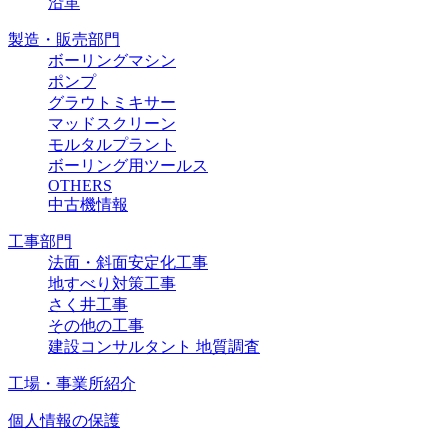
沿革
製造・販売部門
ボーリングマシン
ポンプ
グラウトミキサー
マッドスクリーン
モルタルプラント
ボーリング用ツールス
OTHERS
中古機情報
工事部門
法面・斜面安定化工事
地すべり対策工事
さく井工事
その他の工事
建設コンサルタント 地質調査
工場・事業所紹介
個人情報の保護