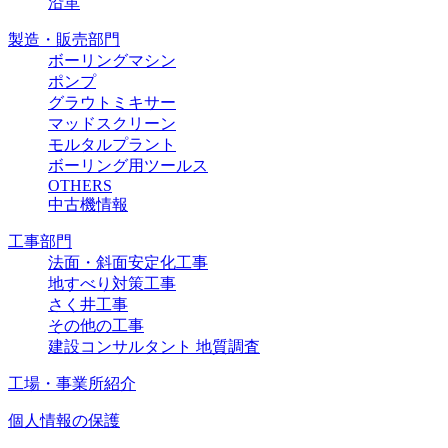
沿革
製造・販売部門
ボーリングマシン
ポンプ
グラウトミキサー
マッドスクリーン
モルタルプラント
ボーリング用ツールス
OTHERS
中古機情報
工事部門
法面・斜面安定化工事
地すべり対策工事
さく井工事
その他の工事
建設コンサルタント 地質調査
工場・事業所紹介
個人情報の保護