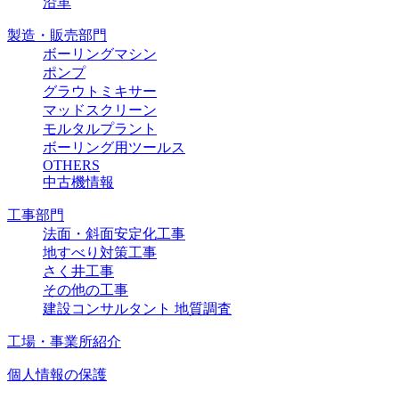
沿革
製造・販売部門
ボーリングマシン
ポンプ
グラウトミキサー
マッドスクリーン
モルタルプラント
ボーリング用ツールス
OTHERS
中古機情報
工事部門
法面・斜面安定化工事
地すべり対策工事
さく井工事
その他の工事
建設コンサルタント 地質調査
工場・事業所紹介
個人情報の保護