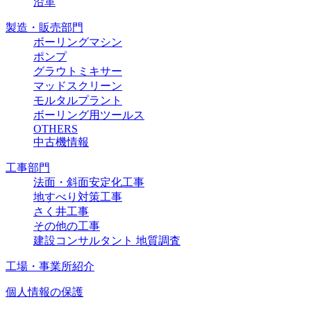
沿革
製造・販売部門
ボーリングマシン
ポンプ
グラウトミキサー
マッドスクリーン
モルタルプラント
ボーリング用ツールス
OTHERS
中古機情報
工事部門
法面・斜面安定化工事
地すべり対策工事
さく井工事
その他の工事
建設コンサルタント 地質調査
工場・事業所紹介
個人情報の保護