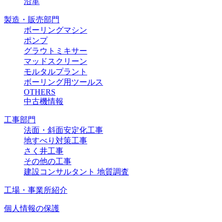
沿革
製造・販売部門
ボーリングマシン
ポンプ
グラウトミキサー
マッドスクリーン
モルタルプラント
ボーリング用ツールス
OTHERS
中古機情報
工事部門
法面・斜面安定化工事
地すべり対策工事
さく井工事
その他の工事
建設コンサルタント 地質調査
工場・事業所紹介
個人情報の保護