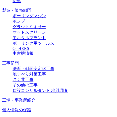
沿革
製造・販売部門
ボーリングマシン
ポンプ
グラウトミキサー
マッドスクリーン
モルタルプラント
ボーリング用ツールス
OTHERS
中古機情報
工事部門
法面・斜面安定化工事
地すべり対策工事
さく井工事
その他の工事
建設コンサルタント 地質調査
工場・事業所紹介
個人情報の保護