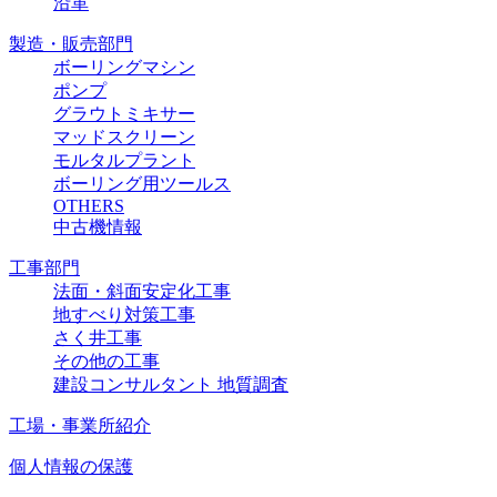
沿革
製造・販売部門
ボーリングマシン
ポンプ
グラウトミキサー
マッドスクリーン
モルタルプラント
ボーリング用ツールス
OTHERS
中古機情報
工事部門
法面・斜面安定化工事
地すべり対策工事
さく井工事
その他の工事
建設コンサルタント 地質調査
工場・事業所紹介
個人情報の保護