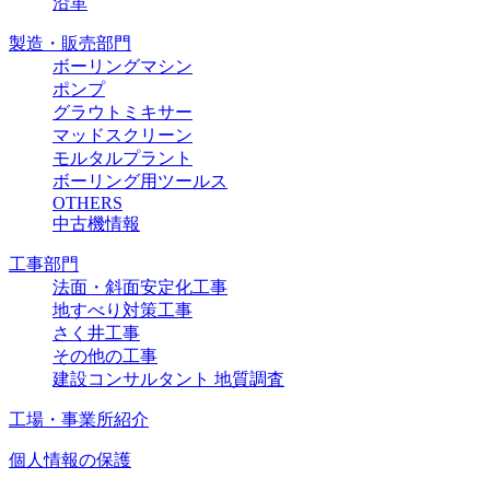
沿革
製造・販売部門
ボーリングマシン
ポンプ
グラウトミキサー
マッドスクリーン
モルタルプラント
ボーリング用ツールス
OTHERS
中古機情報
工事部門
法面・斜面安定化工事
地すべり対策工事
さく井工事
その他の工事
建設コンサルタント 地質調査
工場・事業所紹介
個人情報の保護