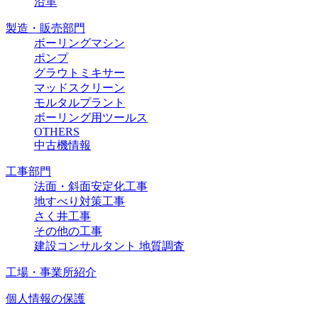
沿革
製造・販売部門
ボーリングマシン
ポンプ
グラウトミキサー
マッドスクリーン
モルタルプラント
ボーリング用ツールス
OTHERS
中古機情報
工事部門
法面・斜面安定化工事
地すべり対策工事
さく井工事
その他の工事
建設コンサルタント 地質調査
工場・事業所紹介
個人情報の保護