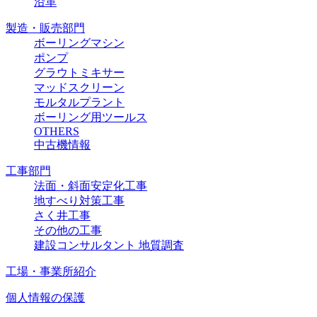
沿革
製造・販売部門
ボーリングマシン
ポンプ
グラウトミキサー
マッドスクリーン
モルタルプラント
ボーリング用ツールス
OTHERS
中古機情報
工事部門
法面・斜面安定化工事
地すべり対策工事
さく井工事
その他の工事
建設コンサルタント 地質調査
工場・事業所紹介
個人情報の保護