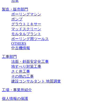
沿革
製造・販売部門
ボーリングマシン
ポンプ
グラウトミキサー
マッドスクリーン
モルタルプラント
ボーリング用ツールス
OTHERS
中古機情報
工事部門
法面・斜面安定化工事
地すべり対策工事
さく井工事
その他の工事
建設コンサルタント 地質調査
工場・事業所紹介
個人情報の保護