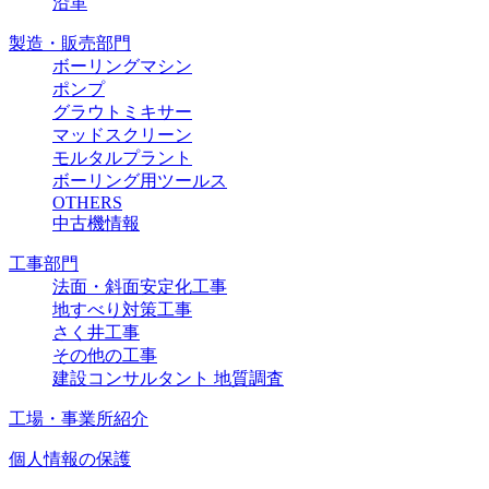
沿革
製造・販売部門
ボーリングマシン
ポンプ
グラウトミキサー
マッドスクリーン
モルタルプラント
ボーリング用ツールス
OTHERS
中古機情報
工事部門
法面・斜面安定化工事
地すべり対策工事
さく井工事
その他の工事
建設コンサルタント 地質調査
工場・事業所紹介
個人情報の保護