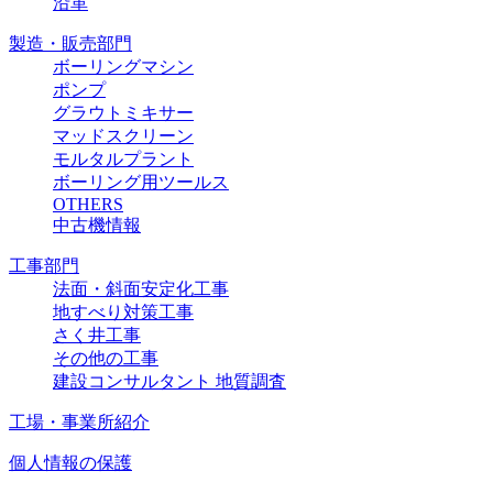
沿革
製造・販売部門
ボーリングマシン
ポンプ
グラウトミキサー
マッドスクリーン
モルタルプラント
ボーリング用ツールス
OTHERS
中古機情報
工事部門
法面・斜面安定化工事
地すべり対策工事
さく井工事
その他の工事
建設コンサルタント 地質調査
工場・事業所紹介
個人情報の保護