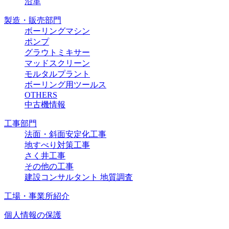
沿革
製造・販売部門
ボーリングマシン
ポンプ
グラウトミキサー
マッドスクリーン
モルタルプラント
ボーリング用ツールス
OTHERS
中古機情報
工事部門
法面・斜面安定化工事
地すべり対策工事
さく井工事
その他の工事
建設コンサルタント 地質調査
工場・事業所紹介
個人情報の保護