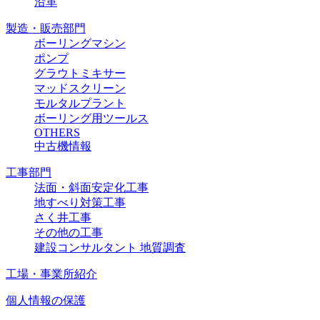
沿革
製造・販売部門
ボーリングマシン
ポンプ
グラウトミキサー
マッドスクリーン
モルタルプラント
ボーリング用ツールス
OTHERS
中古機情報
工事部門
法面・斜面安定化工事
地すべり対策工事
さく井工事
その他の工事
建設コンサルタント 地質調査
工場・事業所紹介
個人情報の保護