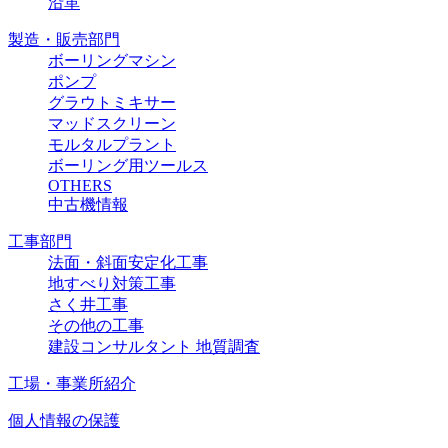
沿革
製造・販売部門
ボーリングマシン
ポンプ
グラウトミキサー
マッドスクリーン
モルタルプラント
ボーリング用ツールス
OTHERS
中古機情報
工事部門
法面・斜面安定化工事
地すべり対策工事
さく井工事
その他の工事
建設コンサルタント 地質調査
工場・事業所紹介
個人情報の保護