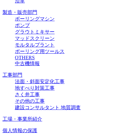
沿革
製造・販売部門
ボーリングマシン
ポンプ
グラウトミキサー
マッドスクリーン
モルタルプラント
ボーリング用ツールス
OTHERS
中古機情報
工事部門
法面・斜面安定化工事
地すべり対策工事
さく井工事
その他の工事
建設コンサルタント 地質調査
工場・事業所紹介
個人情報の保護