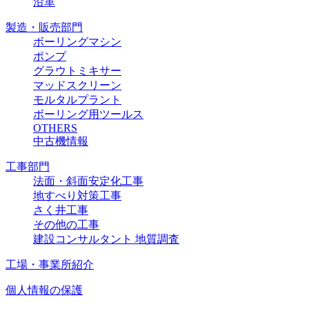
沿革
製造・販売部門
ボーリングマシン
ポンプ
グラウトミキサー
マッドスクリーン
モルタルプラント
ボーリング用ツールス
OTHERS
中古機情報
工事部門
法面・斜面安定化工事
地すべり対策工事
さく井工事
その他の工事
建設コンサルタント 地質調査
工場・事業所紹介
個人情報の保護