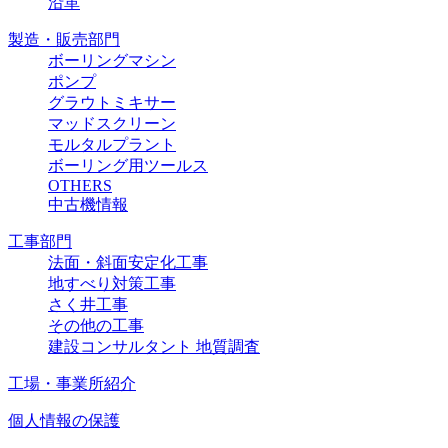
沿革
製造・販売部門
ボーリングマシン
ポンプ
グラウトミキサー
マッドスクリーン
モルタルプラント
ボーリング用ツールス
OTHERS
中古機情報
工事部門
法面・斜面安定化工事
地すべり対策工事
さく井工事
その他の工事
建設コンサルタント 地質調査
工場・事業所紹介
個人情報の保護