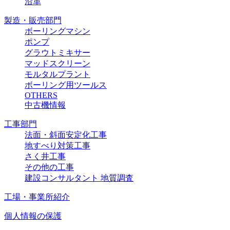
沿革
製造・販売部門
ボーリングマシン
ポンプ
グラウトミキサー
マッドスクリーン
モルタルプラント
ボーリング用ツールス
OTHERS
中古機情報
工事部門
法面・斜面安定化工事
地すべり対策工事
さく井工事
その他の工事
建設コンサルタント 地質調査
工場・事業所紹介
個人情報の保護