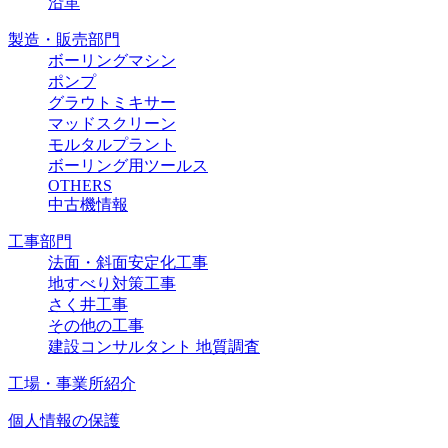
沿革
製造・販売部門
ボーリングマシン
ポンプ
グラウトミキサー
マッドスクリーン
モルタルプラント
ボーリング用ツールス
OTHERS
中古機情報
工事部門
法面・斜面安定化工事
地すべり対策工事
さく井工事
その他の工事
建設コンサルタント 地質調査
工場・事業所紹介
個人情報の保護