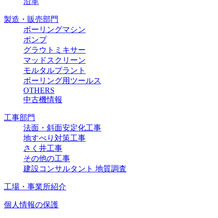
沿革
製造・販売部門
ボーリングマシン
ポンプ
グラウトミキサー
マッドスクリーン
モルタルプラント
ボーリング用ツールス
OTHERS
中古機情報
工事部門
法面・斜面安定化工事
地すべり対策工事
さく井工事
その他の工事
建設コンサルタント 地質調査
工場・事業所紹介
個人情報の保護