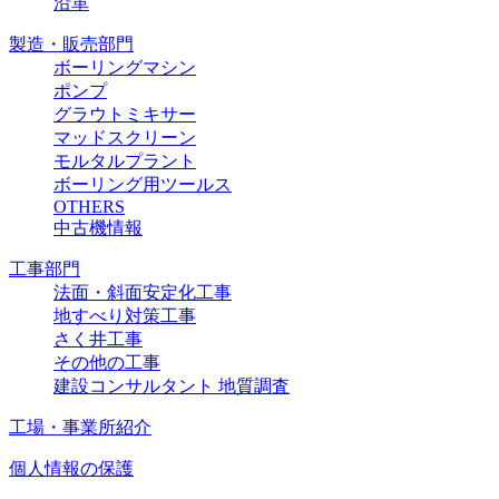
沿革
製造・販売部門
ボーリングマシン
ポンプ
グラウトミキサー
マッドスクリーン
モルタルプラント
ボーリング用ツールス
OTHERS
中古機情報
工事部門
法面・斜面安定化工事
地すべり対策工事
さく井工事
その他の工事
建設コンサルタント 地質調査
工場・事業所紹介
個人情報の保護