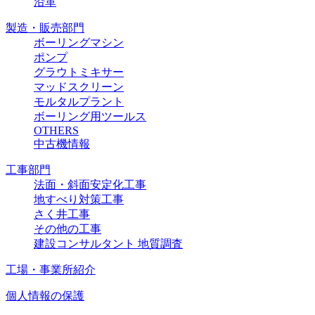
沿革
製造・販売部門
ボーリングマシン
ポンプ
グラウトミキサー
マッドスクリーン
モルタルプラント
ボーリング用ツールス
OTHERS
中古機情報
工事部門
法面・斜面安定化工事
地すべり対策工事
さく井工事
その他の工事
建設コンサルタント 地質調査
工場・事業所紹介
個人情報の保護