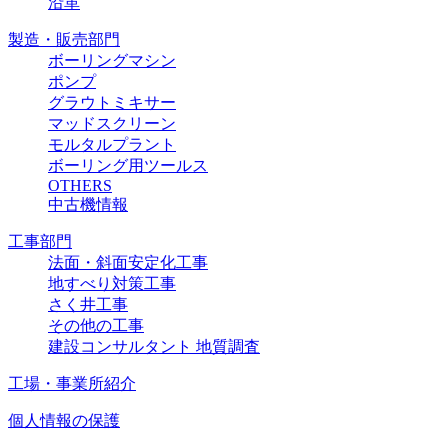
沿革
製造・販売部門
ボーリングマシン
ポンプ
グラウトミキサー
マッドスクリーン
モルタルプラント
ボーリング用ツールス
OTHERS
中古機情報
工事部門
法面・斜面安定化工事
地すべり対策工事
さく井工事
その他の工事
建設コンサルタント 地質調査
工場・事業所紹介
個人情報の保護