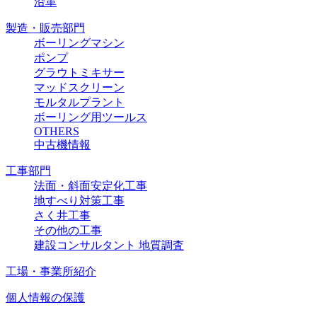
沿革
製造・販売部門
ボーリングマシン
ポンプ
グラウトミキサー
マッドスクリーン
モルタルプラント
ボーリング用ツールス
OTHERS
中古機情報
工事部門
法面・斜面安定化工事
地すべり対策工事
さく井工事
その他の工事
建設コンサルタント 地質調査
工場・事業所紹介
個人情報の保護