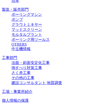
沿革
製造・販売部門
ボーリングマシン
ポンプ
グラウトミキサー
マッドスクリーン
モルタルプラント
ボーリング用ツールス
OTHERS
中古機情報
工事部門
法面・斜面安定化工事
地すべり対策工事
さく井工事
その他の工事
建設コンサルタント 地質調査
工場・事業所紹介
個人情報の保護