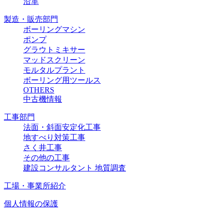
沿革
製造・販売部門
ボーリングマシン
ポンプ
グラウトミキサー
マッドスクリーン
モルタルプラント
ボーリング用ツールス
OTHERS
中古機情報
工事部門
法面・斜面安定化工事
地すべり対策工事
さく井工事
その他の工事
建設コンサルタント 地質調査
工場・事業所紹介
個人情報の保護