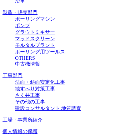
沿革
製造・販売部門
ボーリングマシン
ポンプ
グラウトミキサー
マッドスクリーン
モルタルプラント
ボーリング用ツールス
OTHERS
中古機情報
工事部門
法面・斜面安定化工事
地すべり対策工事
さく井工事
その他の工事
建設コンサルタント 地質調査
工場・事業所紹介
個人情報の保護