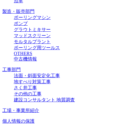
沿革
製造・販売部門
ボーリングマシン
ポンプ
グラウトミキサー
マッドスクリーン
モルタルプラント
ボーリング用ツールス
OTHERS
中古機情報
工事部門
法面・斜面安定化工事
地すべり対策工事
さく井工事
その他の工事
建設コンサルタント 地質調査
工場・事業所紹介
個人情報の保護