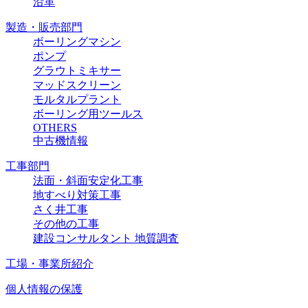
沿革
製造・販売部門
ボーリングマシン
ポンプ
グラウトミキサー
マッドスクリーン
モルタルプラント
ボーリング用ツールス
OTHERS
中古機情報
工事部門
法面・斜面安定化工事
地すべり対策工事
さく井工事
その他の工事
建設コンサルタント 地質調査
工場・事業所紹介
個人情報の保護