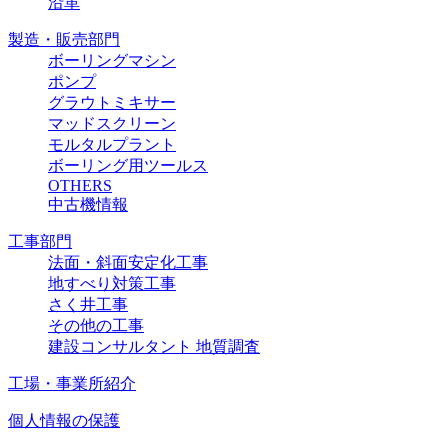
沿革
製造・販売部門
ボーリングマシン
ポンプ
グラウトミキサー
マッドスクリーン
モルタルプラント
ボーリング用ツールス
OTHERS
中古機情報
工事部門
法面・斜面安定化工事
地すべり対策工事
さく井工事
その他の工事
建設コンサルタント 地質調査
工場・事業所紹介
個人情報の保護