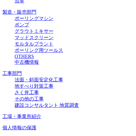
沿革
製造・販売部門
ボーリングマシン
ポンプ
グラウトミキサー
マッドスクリーン
モルタルプラント
ボーリング用ツールス
OTHERS
中古機情報
工事部門
法面・斜面安定化工事
地すべり対策工事
さく井工事
その他の工事
建設コンサルタント 地質調査
工場・事業所紹介
個人情報の保護