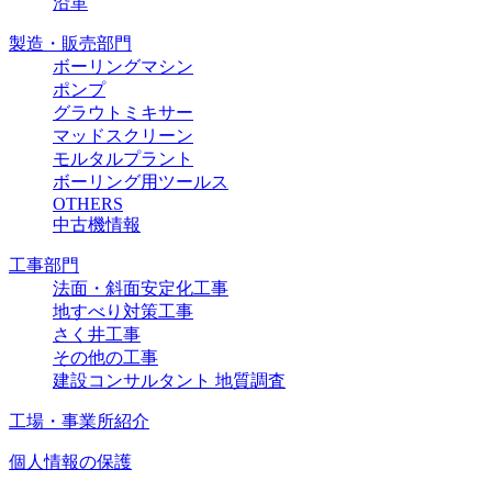
沿革
製造・販売部門
ボーリングマシン
ポンプ
グラウトミキサー
マッドスクリーン
モルタルプラント
ボーリング用ツールス
OTHERS
中古機情報
工事部門
法面・斜面安定化工事
地すべり対策工事
さく井工事
その他の工事
建設コンサルタント 地質調査
工場・事業所紹介
個人情報の保護