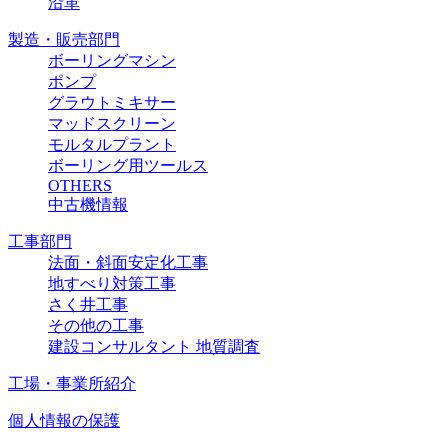
沿革
製造・販売部門
ボーリングマシン
ポンプ
グラウトミキサー
マッドスクリーン
モルタルプラント
ボーリング用ツールス
OTHERS
中古機情報
工事部門
法面・斜面安定化工事
地すべり対策工事
さく井工事
その他の工事
建設コンサルタント 地質調査
工場・事業所紹介
個人情報の保護