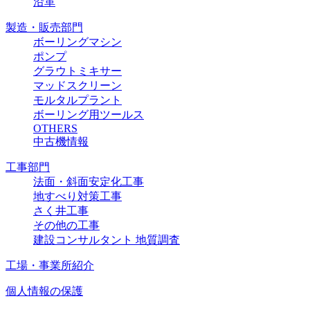
沿革
製造・販売部門
ボーリングマシン
ポンプ
グラウトミキサー
マッドスクリーン
モルタルプラント
ボーリング用ツールス
OTHERS
中古機情報
工事部門
法面・斜面安定化工事
地すべり対策工事
さく井工事
その他の工事
建設コンサルタント 地質調査
工場・事業所紹介
個人情報の保護