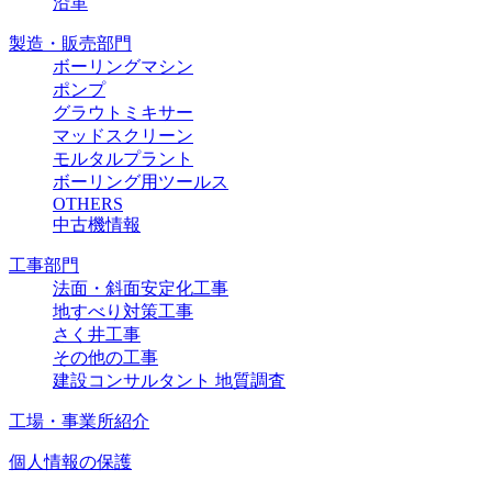
沿革
製造・販売部門
ボーリングマシン
ポンプ
グラウトミキサー
マッドスクリーン
モルタルプラント
ボーリング用ツールス
OTHERS
中古機情報
工事部門
法面・斜面安定化工事
地すべり対策工事
さく井工事
その他の工事
建設コンサルタント 地質調査
工場・事業所紹介
個人情報の保護