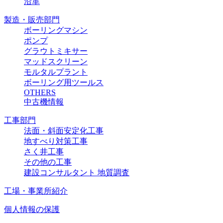
沿革
製造・販売部門
ボーリングマシン
ポンプ
グラウトミキサー
マッドスクリーン
モルタルプラント
ボーリング用ツールス
OTHERS
中古機情報
工事部門
法面・斜面安定化工事
地すべり対策工事
さく井工事
その他の工事
建設コンサルタント 地質調査
工場・事業所紹介
個人情報の保護