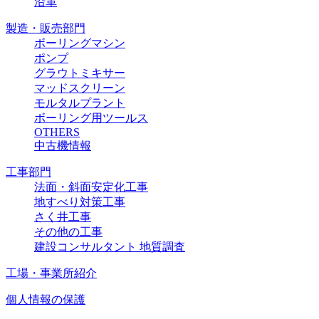
沿革
製造・販売部門
ボーリングマシン
ポンプ
グラウトミキサー
マッドスクリーン
モルタルプラント
ボーリング用ツールス
OTHERS
中古機情報
工事部門
法面・斜面安定化工事
地すべり対策工事
さく井工事
その他の工事
建設コンサルタント 地質調査
工場・事業所紹介
個人情報の保護