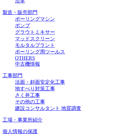
沿革
製造・販売部門
ボーリングマシン
ポンプ
グラウトミキサー
マッドスクリーン
モルタルプラント
ボーリング用ツールス
OTHERS
中古機情報
工事部門
法面・斜面安定化工事
地すべり対策工事
さく井工事
その他の工事
建設コンサルタント 地質調査
工場・事業所紹介
個人情報の保護