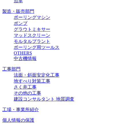
沿革
製造・販売部門
ボーリングマシン
ポンプ
グラウトミキサー
マッドスクリーン
モルタルプラント
ボーリング用ツールス
OTHERS
中古機情報
工事部門
法面・斜面安定化工事
地すべり対策工事
さく井工事
その他の工事
建設コンサルタント 地質調査
工場・事業所紹介
個人情報の保護