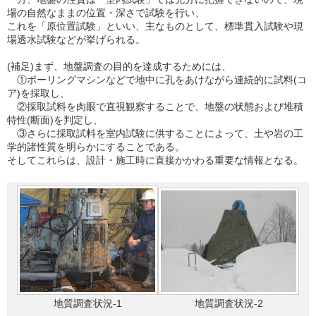
場の自然なままの位置・深さで試験を行い、
これを「原位置試験」といい、主なものとして、標準貫入試験や現
場透水試験などが挙げられる。
(補足)まず、地盤調査の目的を達成するためには、
①ボーリングマシンなどで地中に孔をあけながら連続的に試料(コ
ア)を採取し、
②採取試料を肉眼で直視観察することで、地盤の状態および堆積
特性(断面)を判定し、
③さらに採取試料を室内試験に供することによって、土や岩の工
学的諸性質を明らかにすることである。
そしてこれらは、設計・施工時に直接かかわる重要な情報となる。
地質調査状況-1
地質調査状況-2