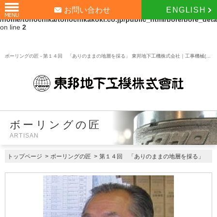
お問い合わせ
ENGLISH
Warning
: Undefined array key "id" in
/home/tohochika/tohochikakoki.co.jp/public_html/bore/bore_deta
on line
2
ボーリングの匠 - 第１４回 「ありのままの地層を採る」 東邦地下工機株式会社｜工事機械(ボーリングマシン等)の製造販売
ボーリングの匠
ARTISAN
トップページ
>
ボーリングの匠
>
第１４回 「ありのままの地層を採る」