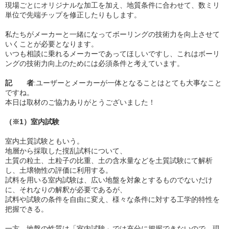
現場ごとにオリジナルな加工を加え、地質条件に合わせて、数ミリ
単位で先端チップを修正したりもします。
私たちがメーカーと一緒になってボーリングの技術力を向上させて
いくことが必要となります。
いつも相談に乗れるメーカーであってほしいですし、これはボーリ
ングの技術力向上のためには必須条件と考えています。
記 者
:ユーザーとメーカーが一体となることはとても大事なこと
ですね。
本日は取材のご協力ありがとうございました！
（※1）室内試験
室内土質試験ともいう。
地層から採取した撹乱試料について、
土質の粒土、土粒子の比重、土の含水量などを土質試験にて解析
し、土壌物性の評価に利用する。
試料を用いる室内試験は、広い地盤を対象とするものでないだけ
に、それなりの解釈が必要であるが、
試料や試験の条件を自由に変え、様々な条件に対する工学的特性を
把握できる。
一方、地盤の性質は「室内試験」では充分に把握できないので、現