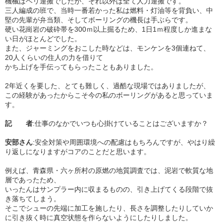
機械はヘリ運搬でしたが、それ以外は全て人力運搬です。
三人編成の班で、当時一番若かった私は燃料・灯油等を背負い、中
堅の先輩が弁当類、そしてボーリングの機長は手ぶらです。
硬い花崗岩の破砕帯を300ｍ以上掘るため、1日1ｍ程度しか進まな
い日がほとんどでした。
また、ジャーミングをおこした時などは、モンケンを3個連ねて、
20人くらいの住人の力を借りて
かち上げを手伝ってもらったこともありました。
2年近くを要した、とても難しく、過酷な現場ではありましたが、
この経験があったからこそ今の私のボーリングがあると思っていま
す。
記 者
:仕事のなかでいつも心掛けていることはございますか？
安部さん
:安全対策や周囲環境への配慮はもちろんですが、やはり繰
り返しになりますがコアのことだと思います。
例えば、青森県・六ヶ所村の原燃の地質調査では、泥岩で軟質な地
層であったため、
いったんはサンプラー内に収まるものの、引き上げてくる段階で抜
き落ちてしまう。
そこでシューの先端に加工を施したり、長さを調整したりしていか
に引き抜く時に真空状態を作らないようにしたりしました。