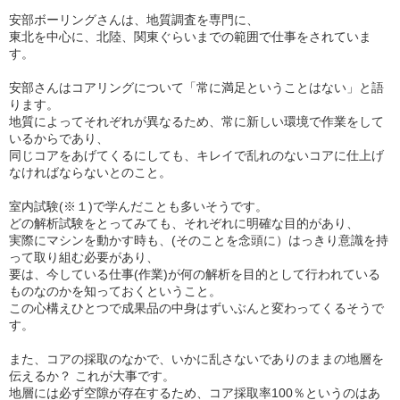
安部ボーリングさんは、地質調査を専門に、
東北を中心に、北陸、関東ぐらいまでの範囲で仕事をされていま
す。
安部さんはコアリングについて「常に満足ということはない」と語
ります。
地質によってそれぞれが異なるため、常に新しい環境で作業をして
いるからであり、
同じコアをあげてくるにしても、キレイで乱れのないコアに仕上げ
なければならないとのこと。
室内試験(※１)で学んだことも多いそうです。
どの解析試験をとってみても、それぞれに明確な目的があり、
実際にマシンを動かす時も、(そのことを念頭に）はっきり意識を持
って取り組む必要があり、
要は、今している仕事(作業)が何の解析を目的として行われている
ものなのかを知っておくということ。
この心構えひとつで成果品の中身はずいぶんと変わってくるそうで
す。
また、コアの採取のなかで、いかに乱さないでありのままの地層を
伝えるか？ これが大事です。
地層には必ず空隙が存在するため、コア採取率100％というのはあ